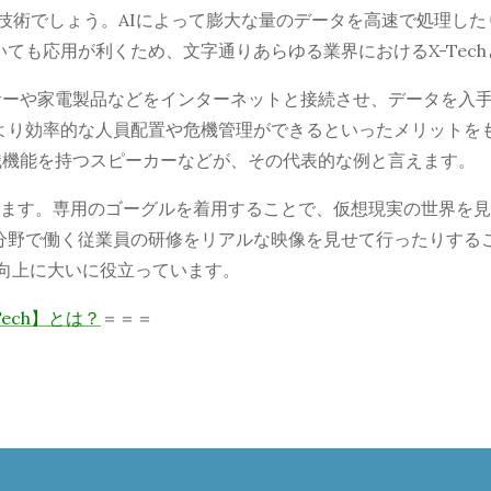
AI技術でしょう。AIによって膨大な量のデータを高速で処理
いても応用が利くため、文字通りあらゆる業界におけるX-Tec
ンサーや家電製品などをインターネットと接続させ、データを入
より効率的な人員配置や危機管理ができるといったメリットを
識機能を持つスピーカーなどが、その代表的な例と言えます。
れています。専用のゴーグルを着用することで、仮想現実の世界
分野で働く従業員の研修をリアルな映像を見せて行ったりする
向上に大いに役立っています。
ech】とは？
＝＝＝