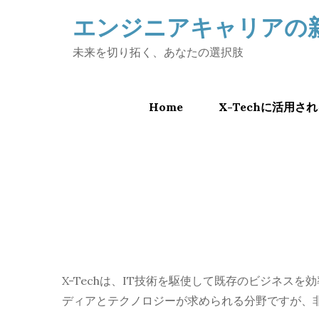
Skip
エンジニアキャリアの
to
content
未来を切り拓く、あなたの選択肢
Home
X-Techに活用
X-Techは、IT技術を駆使して既存のビジネ
ディアとテクノロジーが求められる分野ですが、