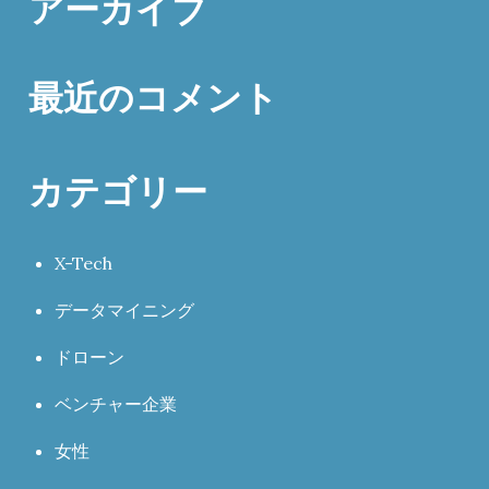
アーカイブ
最近のコメント
カテゴリー
X-Tech
データマイニング
ドローン
ベンチャー企業
女性