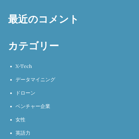
最近のコメント
カテゴリー
X-Tech
データマイニング
ドローン
ベンチャー企業
女性
英語力